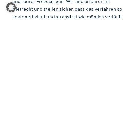
und teurer Prozess sein. Wir sind erfahren im
Mietrecht und stellen sicher, dass das Verfahren so
kosteneffizient und stressfrei wie möglich verläuft.
Sobald Sie zu einem Erstberatungsgespräch in
unserer Kanzlei kommen, wird Ihre Wohnung bald
wieder in guten Händen sein. Mit uns an Ihrer Seite
läuft alles rechtlich korrekt!
Wir beraten und begleiten Sie von Anfang an: Wenn
es noch ein bestehendes Mietverhältnis gibt,
sorgen wir für eine wirksame Kündigung! Wenn Sie
bereits gekündigt haben, aber der Mieter nicht
ausziehen will, helfen wir bei der Erstellung der
Räumungsklage! Wenn die Räumung bevorsteht,
aber Sie sich um die Kosten sorgen, behalten wir
den Durchblick über die Finanzen und kümmern uns
um die Rückgewinnung.
Zögern Sie nicht und überlassen Sie den Zustand