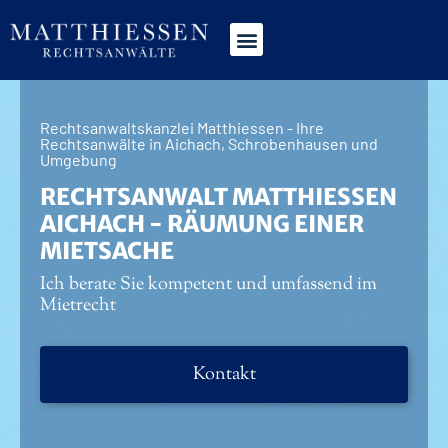
Rechtsanwaltskanzlei Matthiessen - Ihre
Rechtsanwälte in Aichach, Schrobenhausen und
Umgebung
RECHTSANWALT MATTHIESSEN
AICHACH - RÄUMUNG EINER
MIETSACHE
Ich berate Sie kompetent und umfassend im
Mietrecht
Kontakt