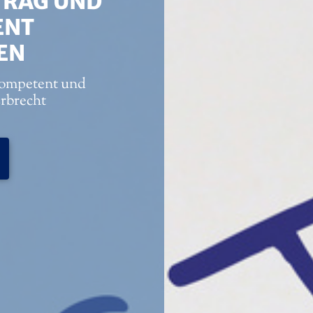
TRAG UND
ENT
EN
 kompetent und
rbrecht