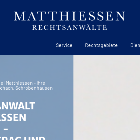
Service
Rechtsgebiete
Dien
i Matthiessen - Ihre
ichach, Schrobenhausen
ANWALT
ESSEN
 -