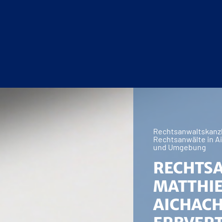
Rechtsanwaltskanzle
Rechtsanwälte in A
und Umgebung
RECHTS
MATTHI
AICHACH